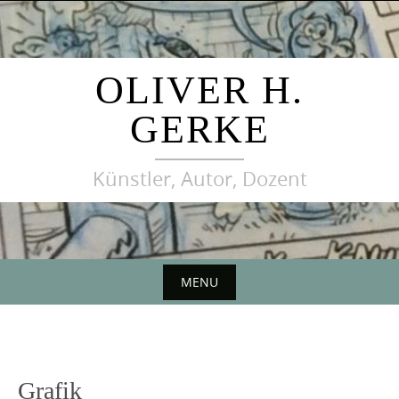
Skip
to
content
OLIVER H.
GERKE
Künstler, Autor, Dozent
MENU
Skip
to
content
Grafik