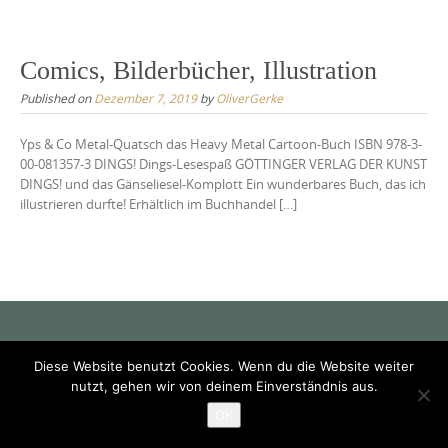
Comics, Bilderbücher, Illustration
Published on
Dezember 7, 2019
by
OliverGerke
Yps & Co Metal-Quatsch das Heavy Metal Cartoon-Buch ISBN 978-3-
00-081357-3 DINGS! Dings-Lesespaß GÖTTINGER VERLAG DER KUNST
DINGS! und das Gänseliesel-Komplott Ein wunderbares Buch, das ich
illustrieren durfte! Erhältlich im Buchhandel […]
Diese Website benutzt Cookies. Wenn du die Website weiter
nutzt, gehen wir von deinem Einverständnis aus.
Impressum
Datenschutz
Copyright © 2026 Oliver Gerke. All rights reserved.
OK