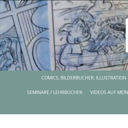
Skip
to
content
Skip
COMICS, BILDERBÜCHER, ILLUSTRATION
to
content
SEMINARE / LEHRBÜCHER
VIDEOS AUF MEI