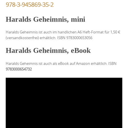
978-3-945869-35-2
Haralds Geheimnis, mini
Haralds Geheimnis ist auch im handlichen A6 Heft-Format für 1,50 €
(versandkostenfrei) erhältlich. ISBN 9783000653056
Haralds Geheimnis, eBook
Haralds Geheimnis ist auch als eBook auf Amazon erhältlich. ISBN
9783000654732