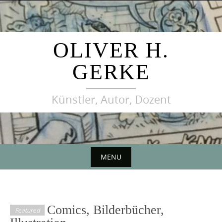
Skip
to
content
OLIVER H.
GERKE
Künstler, Autor, Dozent
MENU
Skip
to
content
Comics, Bilderbücher,
Featured